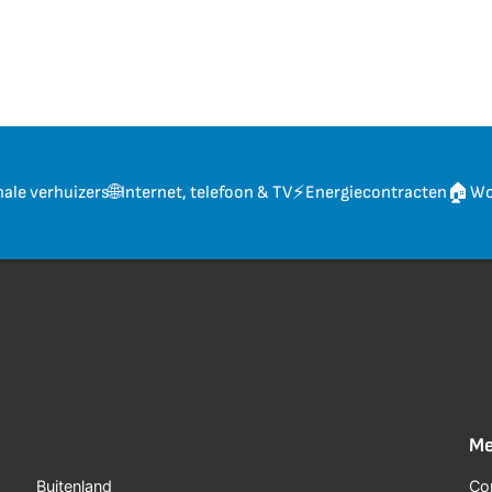
🌐
⚡
🏠
nale verhuizers
Internet, telefoon & TV
Energiecontracten
Wo
Me
Buitenland
Co