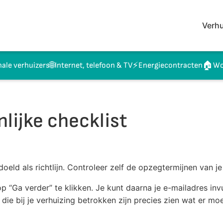
Verhu
🌐
⚡
🏠
nale verhuizers
Internet, telefoon & TV
Energiecontracten
Wo
lijke checklist
oeld als richtlijn. Controleer zelf de opzegtermijnen van j
 “Ga verder” te klikken. Je kunt daarna je e-mailadres invu
 die bij je verhuizing betrokken zijn precies zien wat er mo