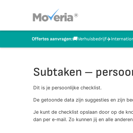
Naar
inhoud
springen
🚚
✈️
Verhuisbedrijf
Internatio
Offertes aanvragen:
Subtaken – persoon
Dit is je persoonlijke checklist.
De getoonde data zijn suggesties en zijn bed
Je kunt de checklist opslaan door op de knop
dan per e-mail. Zo kunnen jij en alle anderen