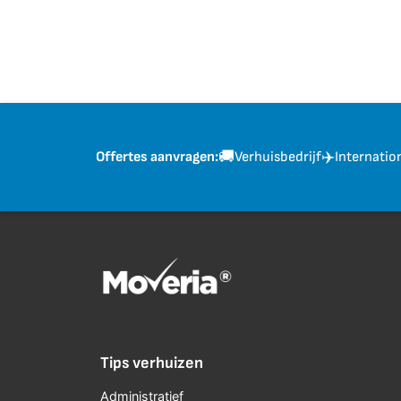
🚚
✈️
Verhuisbedrijf
Internatio
Offertes aanvragen:
Tips verhuizen
Administratief