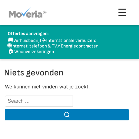
Naar
Men
☰
inhoud
springen
Offertes aanvragen:
🚚
✈️
Verhuisbedrijf
Internationale verhuizers
🌐
⚡
Internet, telefoon & TV
Energiecontracten
🏠
Woonverzekeringen
Niets gevonden
We kunnen niet vinden wat je zoekt.
Search
for:
Search