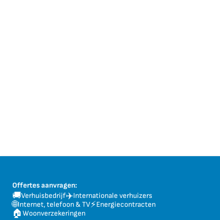
Offertes aanvragen:
🚚
✈️
Verhuisbedrijf
Internationale verhuizers
🌐
⚡
Internet, telefoon & TV
Energiecontracten
🏠
Woonverzekeringen