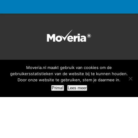
Tips verhuizen
Moveria.nl maakt gebruik van cookies om de
gebruikersstatistieken van de website bij te kunnen houden.
Administratief
Buitenland
Door onze website te gebruiken, stem je daarmee in.
Financieel
Gas, water en licht
Prima!
Lees meer
Housewarming en
Huis kopen
verhuiskado's
Inpakken
Huisdieren
Overheid
Op jezelf wonen
Planning
Overig
Transport
Schoonmaken
Verhuizen met kinderen