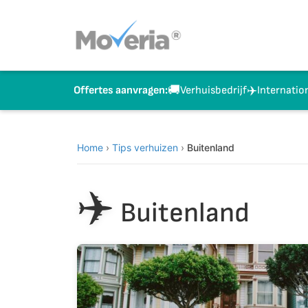
Naar
inhoud
springen
🚚
✈️
Verhuisbedrijf
Internatio
Offertes aanvragen:
Home
›
Tips verhuizen
›
Buitenland
✈️
Buitenland