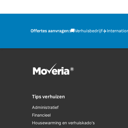
🚚
✈️
Verhuisbedrijf
Internatio
Offertes aanvragen:
Tips verhuizen
Administratief
Financieel
Housewarming en verhuiskado's