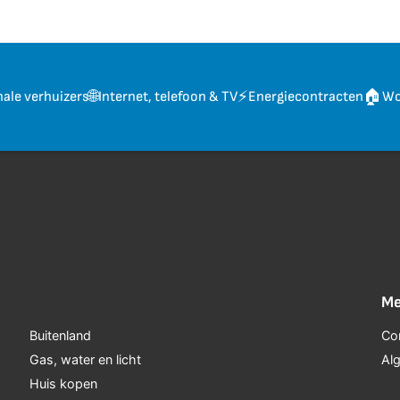
🌐
⚡
🏠
nale verhuizers
Internet, telefoon & TV
Energiecontracten
Wo
Me
Buitenland
Co
Gas, water en licht
Al
Huis kopen