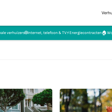
Verhu
🌐
⚡
🏠
nale verhuizers
Internet, telefoon & TV
Energiecontracten
Wo