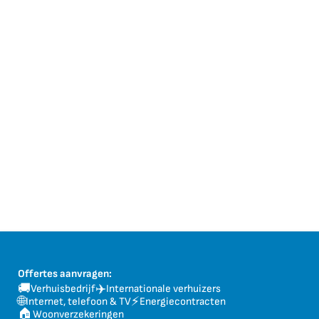
Offertes aanvragen:
🚚
✈️
Verhuisbedrijf
Internationale verhuizers
🌐
⚡
Internet, telefoon & TV
Energiecontracten
🏠
Woonverzekeringen