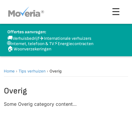
Naar
Men
☰
inhoud
springen
Offertes aanvragen:
🚚
✈️
Verhuisbedrijf
Internationale verhuizers
🌐
⚡
Internet, telefoon & TV
Energiecontracten
🏠
Woonverzekeringen
Home
›
Tips verhuizen
›
Overig
Overig
Some Overig category content…