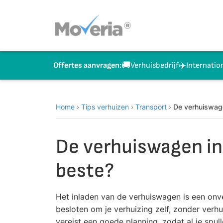
Naar
inhoud
springen
🚚
✈️
Verhuisbedrijf
Internatio
Offertes aanvragen:
Home
›
Tips verhuizen
›
Transport
›
De verhuiswage
De verhuiswagen inl
beste?
Het inladen van de verhuiswagen is een onver
besloten om je verhuizing zelf, zonder verhu
vereist een goede planning, zodat al je spul