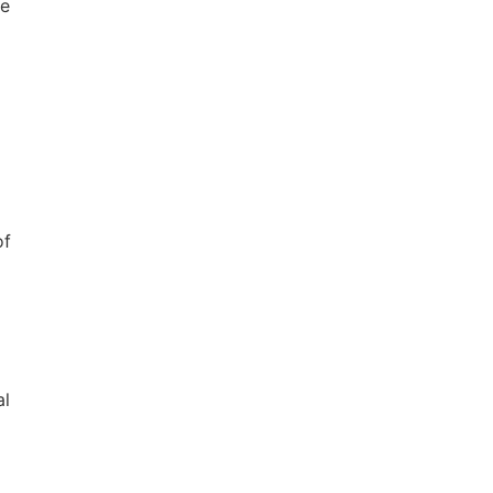
de
of
al