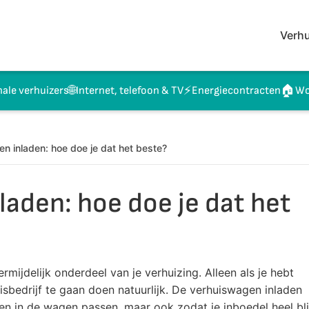
Verhu
🌐
⚡
🏠
nale verhuizers
Internet, telefoon & TV
Energiecontracten
Wo
n inladen: hoe doe je dat het beste?
aden: hoe doe je dat het
mijdelijk onderdeel van je verhuizing. Alleen als je hebt
isbedrijf te gaan doen natuurlijk. De verhuiswagen inladen
len in de wagen passen, maar ook zodat je inboedel heel bli