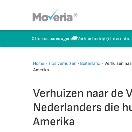
Naar
inhoud
springen
🚚
✈️
Verhuisbedrijf
Internatio
Offertes aanvragen:
Home
›
Tips verhuizen
›
Buitenland
›
Verhuizen naar
Amerika
Verhuizen naar de V
Nederlanders die hu
Amerika