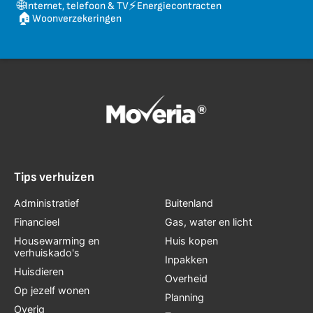
🌐
⚡
Internet, telefoon & TV
Energiecontracten
🏠
Woonverzekeringen
Tips verhuizen
Administratief
Buitenland
Financieel
Gas, water en licht
Housewarming en
Huis kopen
verhuiskado's
Inpakken
Huisdieren
Overheid
Op jezelf wonen
Planning
Overig