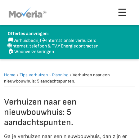
Naar
Men
☰
inhoud
springen
Offertes aanvragen:
🚚
✈️
Verhuisbedrijf
Internationale verhuizers
🌐
⚡
Internet, telefoon & TV
Energiecontracten
🏠
Woonverzekeringen
Home
›
Tips verhuizen
›
Planning
›
Verhuizen naar een
nieuwbouwhuis: 5 aandachtspunten.
Verhuizen naar een
nieuwbouwhuis: 5
aandachtspunten.
Ga je verhuizen naar een nieuwbouwhuis, dan zijn er